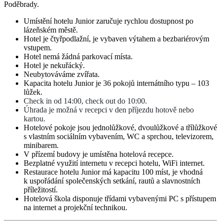
Poděbrady.
Umístění hotelu Junior zaručuje rychlou dostupnost po
lázeňském městě.
Hotel je čtyřpodlažní, je vybaven výtahem a bezbariérovým
vstupem.
Hotel nemá žádná parkovací místa.
Hotel je nekuřácký.
Neubytováváme zvířata.
Kapacita hotelu Junior je 36 pokojů internátního typu – 103
lůžek.
Check in od 14:00, check out do 10:00.
Úhrada je možná v recepci v den příjezdu hotově nebo
kartou.
Hotelové pokoje jsou jednolůžkové, dvoulůžkové a třílůžkové
s vlastním sociálním vybavením, WC a sprchou, televizorem,
minibarem.
V přízemí budovy je umístěna hotelová recepce.
Bezplatné využití internetu v recepci hotelu, WiFi internet.
Restaurace hotelu Junior má kapacitu 100 míst, je vhodná
k uspořádání společenských setkání, rautů a slavnostních
příležitostí.
Hotelová škola disponuje třídami vybavenými PC s přístupem
na internet a projekční technikou.