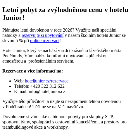
Letní pobyt za zvýhodněnou cenu v hotelu
Junior!
Plánujete letní dovolenou v roce 2026? Využijte naší speciální
nabídky a
rezervujte si ubytování
v našem školním hotelu Junior se
slevou 5 % při
online rezervaci
!
Hotel Junior, který se nachází v srdci krásného lázeňského města
Poděbrady, Vám nabízí komfortní ubytování s přátelskou
atmosférou a profesionálním servisem.
Rezervace a více informací na:
Web:
hoteljunior.cz/rezervace
Telefon: +420 322 312 622
E-mail: info@hoteljunior.cz
Využijte této příležitosti a užijte si nezapomenutelnou dovolenou
v Poděbradech! Těšíme se na Vaši návštěvu.
Dovolujeme si vám také nabídnout pobyty pro skupiny STP,
sportovní týmy, spolupráci s cestovními kancelářemi, a prostory pro
teambuildingové akce a workshopy.