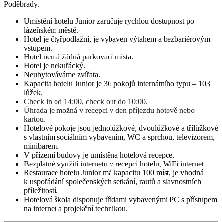
Poděbrady.
Umístění hotelu Junior zaručuje rychlou dostupnost po
lázeňském městě.
Hotel je čtyřpodlažní, je vybaven výtahem a bezbariérovým
vstupem.
Hotel nemá žádná parkovací místa.
Hotel je nekuřácký.
Neubytováváme zvířata.
Kapacita hotelu Junior je 36 pokojů internátního typu – 103
lůžek.
Check in od 14:00, check out do 10:00.
Úhrada je možná v recepci v den příjezdu hotově nebo
kartou.
Hotelové pokoje jsou jednolůžkové, dvoulůžkové a třílůžkové
s vlastním sociálním vybavením, WC a sprchou, televizorem,
minibarem.
V přízemí budovy je umístěna hotelová recepce.
Bezplatné využití internetu v recepci hotelu, WiFi internet.
Restaurace hotelu Junior má kapacitu 100 míst, je vhodná
k uspořádání společenských setkání, rautů a slavnostních
příležitostí.
Hotelová škola disponuje třídami vybavenými PC s přístupem
na internet a projekční technikou.