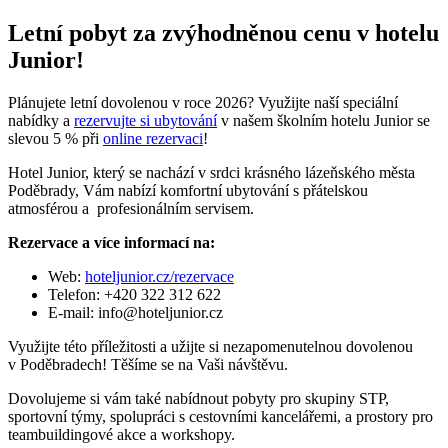
Letní pobyt za zvýhodněnou cenu v hotelu
Junior!
Plánujete letní dovolenou v roce 2026? Využijte naší speciální
nabídky a
rezervujte si ubytování
v našem školním hotelu Junior se
slevou 5 % při
online rezervaci
!
Hotel Junior, který se nachází v srdci krásného lázeňského města
Poděbrady, Vám nabízí komfortní ubytování s přátelskou
atmosférou a profesionálním servisem.
Rezervace a více informací na:
Web:
hoteljunior.cz/rezervace
Telefon: +420 322 312 622
E-mail: info@hoteljunior.cz
Využijte této příležitosti a užijte si nezapomenutelnou dovolenou
v Poděbradech! Těšíme se na Vaši návštěvu.
Dovolujeme si vám také nabídnout pobyty pro skupiny STP,
sportovní týmy, spolupráci s cestovními kancelářemi, a prostory pro
teambuildingové akce a workshopy.