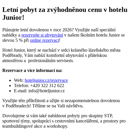
Letní pobyt za zvýhodněnou cenu v hotelu
Junior!
Plánujete letní dovolenou v roce 2026? Využijte naší speciální
nabídky a
rezervujte si ubytování
v našem školním hotelu Junior se
slevou 5 % při
online rezervaci
!
Hotel Junior, který se nachází v srdci krásného lázeňského města
Poděbrady, Vám nabízí komfortní ubytování s přátelskou
atmosférou a profesionálním servisem.
Rezervace a více informací na:
Web:
hoteljunior.cz/rezervace
Telefon: +420 322 312 622
E-mail: info@hoteljunior.cz
Využijte této příležitosti a užijte si nezapomenutelnou dovolenou
v Poděbradech! Těšíme se na Vaši návštěvu.
Dovolujeme si vám také nabídnout pobyty pro skupiny STP,
sportovní týmy, spolupráci s cestovními kancelářemi, a prostory pro
teambuildingové akce a workshopy.