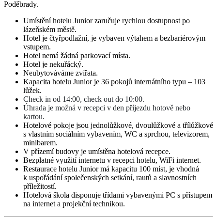
Poděbrady.
Umístění hotelu Junior zaručuje rychlou dostupnost po
lázeňském městě.
Hotel je čtyřpodlažní, je vybaven výtahem a bezbariérovým
vstupem.
Hotel nemá žádná parkovací místa.
Hotel je nekuřácký.
Neubytováváme zvířata.
Kapacita hotelu Junior je 36 pokojů internátního typu – 103
lůžek.
Check in od 14:00, check out do 10:00.
Úhrada je možná v recepci v den příjezdu hotově nebo
kartou.
Hotelové pokoje jsou jednolůžkové, dvoulůžkové a třílůžkové
s vlastním sociálním vybavením, WC a sprchou, televizorem,
minibarem.
V přízemí budovy je umístěna hotelová recepce.
Bezplatné využití internetu v recepci hotelu, WiFi internet.
Restaurace hotelu Junior má kapacitu 100 míst, je vhodná
k uspořádání společenských setkání, rautů a slavnostních
příležitostí.
Hotelová škola disponuje třídami vybavenými PC s přístupem
na internet a projekční technikou.