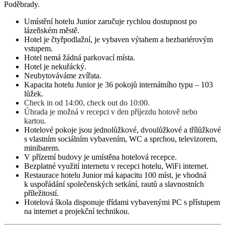
Poděbrady.
Umístění hotelu Junior zaručuje rychlou dostupnost po
lázeňském městě.
Hotel je čtyřpodlažní, je vybaven výtahem a bezbariérovým
vstupem.
Hotel nemá žádná parkovací místa.
Hotel je nekuřácký.
Neubytováváme zvířata.
Kapacita hotelu Junior je 36 pokojů internátního typu – 103
lůžek.
Check in od 14:00, check out do 10:00.
Úhrada je možná v recepci v den příjezdu hotově nebo
kartou.
Hotelové pokoje jsou jednolůžkové, dvoulůžkové a třílůžkové
s vlastním sociálním vybavením, WC a sprchou, televizorem,
minibarem.
V přízemí budovy je umístěna hotelová recepce.
Bezplatné využití internetu v recepci hotelu, WiFi internet.
Restaurace hotelu Junior má kapacitu 100 míst, je vhodná
k uspořádání společenských setkání, rautů a slavnostních
příležitostí.
Hotelová škola disponuje třídami vybavenými PC s přístupem
na internet a projekční technikou.