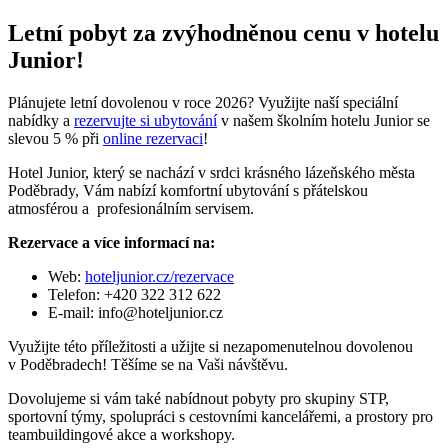
Letní pobyt za zvýhodněnou cenu v hotelu
Junior!
Plánujete letní dovolenou v roce 2026? Využijte naší speciální
nabídky a
rezervujte si ubytování
v našem školním hotelu Junior se
slevou 5 % při
online rezervaci
!
Hotel Junior, který se nachází v srdci krásného lázeňského města
Poděbrady, Vám nabízí komfortní ubytování s přátelskou
atmosférou a profesionálním servisem.
Rezervace a více informací na:
Web:
hoteljunior.cz/rezervace
Telefon: +420 322 312 622
E-mail: info@hoteljunior.cz
Využijte této příležitosti a užijte si nezapomenutelnou dovolenou
v Poděbradech! Těšíme se na Vaši návštěvu.
Dovolujeme si vám také nabídnout pobyty pro skupiny STP,
sportovní týmy, spolupráci s cestovními kancelářemi, a prostory pro
teambuildingové akce a workshopy.