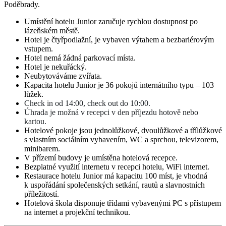
Poděbrady.
Umístění hotelu Junior zaručuje rychlou dostupnost po
lázeňském městě.
Hotel je čtyřpodlažní, je vybaven výtahem a bezbariérovým
vstupem.
Hotel nemá žádná parkovací místa.
Hotel je nekuřácký.
Neubytováváme zvířata.
Kapacita hotelu Junior je 36 pokojů internátního typu – 103
lůžek.
Check in od 14:00, check out do 10:00.
Úhrada je možná v recepci v den příjezdu hotově nebo
kartou.
Hotelové pokoje jsou jednolůžkové, dvoulůžkové a třílůžkové
s vlastním sociálním vybavením, WC a sprchou, televizorem,
minibarem.
V přízemí budovy je umístěna hotelová recepce.
Bezplatné využití internetu v recepci hotelu, WiFi internet.
Restaurace hotelu Junior má kapacitu 100 míst, je vhodná
k uspořádání společenských setkání, rautů a slavnostních
příležitostí.
Hotelová škola disponuje třídami vybavenými PC s přístupem
na internet a projekční technikou.