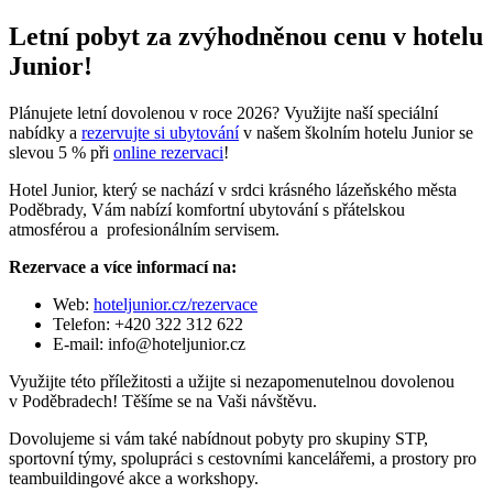
Letní pobyt za zvýhodněnou cenu v hotelu
Junior!
Plánujete letní dovolenou v roce 2026? Využijte naší speciální
nabídky a
rezervujte si ubytování
v našem školním hotelu Junior se
slevou 5 % při
online rezervaci
!
Hotel Junior, který se nachází v srdci krásného lázeňského města
Poděbrady, Vám nabízí komfortní ubytování s přátelskou
atmosférou a profesionálním servisem.
Rezervace a více informací na:
Web:
hoteljunior.cz/rezervace
Telefon: +420 322 312 622
E-mail: info@hoteljunior.cz
Využijte této příležitosti a užijte si nezapomenutelnou dovolenou
v Poděbradech! Těšíme se na Vaši návštěvu.
Dovolujeme si vám také nabídnout pobyty pro skupiny STP,
sportovní týmy, spolupráci s cestovními kancelářemi, a prostory pro
teambuildingové akce a workshopy.