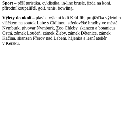
Sport
– pěší turistika, cyklistika, in-line brusle, jízda na koni,
přírodní koupaliště, golf, tenis, bowling.
Výlety do okolí
– plavba výletní lodí Král Jiří, projížďka výletním
vláčkem na soutok Labe s Cidlinou, středověké hradby ve městě
Nymburk, pivovar Nymburk, Zoo Chleby, skanzen a botanicus
Ostrá, zámek Loučeň, zámek Žleby, zámek Dětenice, zámek
Kačina, skanzen Přerov nad Labem, hájenka a lesní ateliér
v Kersku.