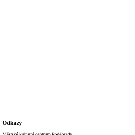
Odkazy
Městské kulturní centrum Poděbrady