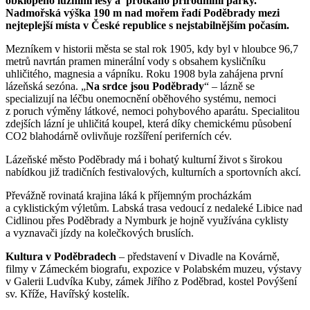
obklopeno lužními lesy a protkáno přírodními parky.
Nadmořská výška 190 m nad mořem řadí Poděbrady mezi
nejteplejší místa v České republice s nejstabilnějším počasím.
Mezníkem v historii města se stal rok 1905, kdy byl v hloubce 96,7
metrů navrtán pramen minerální vody s obsahem kysličníku
uhličitého, magnesia a vápníku. Roku 1908 byla zahájena první
lázeňská sezóna. „
Na srdce jsou Poděbrady
“ – lázně se
specializují na léčbu onemocnění oběhového systému, nemoci
z poruch výměny látkové, nemoci pohybového aparátu. Specialitou
zdejších lázní je uhličitá koupel, která díky chemickému působení
CO2 blahodárně ovlivňuje rozšíření periferních cév.
Lázeňské město Poděbrady má i bohatý kulturní život s širokou
nabídkou již tradičních festivalových, kulturních a sportovních akcí.
Převážně rovinatá krajina láká k příjemným procházkám
a cyklistickým výletům. Labská trasa vedoucí z nedaleké Libice nad
Cidlinou přes Poděbrady a Nymburk je hojně využívána cyklisty
a vyznavači jízdy na kolečkových bruslích.
Kultura v Poděbradech
– představení v Divadle na Kovárně,
filmy v Zámeckém biografu, expozice v Polabském muzeu, výstavy
v Galerii Ludvíka Kuby, zámek Jiřího z Poděbrad, kostel Povýšení
sv. Kříže, Havířský kostelík.