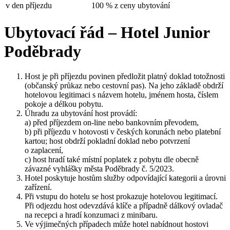
v den příjezdu
100 % z ceny ubytování
Ubytovací řád – Hotel Junior
Poděbrady
Host je při příjezdu povinen předložit platný doklad totožnosti
(občanský průkaz nebo cestovní pas). Na jeho základě obdrží
hotelovou legitimaci s názvem hotelu, jménem hosta, číslem
pokoje a délkou pobytu.
Úhradu za ubytování host provádí:
a) před příjezdem on-line nebo bankovním převodem,
b) při příjezdu v hotovosti v českých korunách nebo platební
kartou; host obdrží pokladní doklad nebo potvrzení
o zaplacení,
c) host hradí také místní poplatek z pobytu dle obecně
závazné vyhlášky města Poděbrady č. 5/2023.
Hotel poskytuje hostům služby odpovídající kategorii a úrovni
zařízení.
Při vstupu do hotelu se host prokazuje hotelovou legitimací.
Při odjezdu host odevzdává klíče a případně dálkový ovladač
na recepci a hradí konzumaci z minibaru.
Ve výjimečných případech může hotel nabídnout hostovi