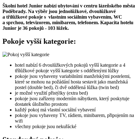
Školní hotel Junior nabízí ubytování v centru lázeňského města
Poděbrady. Na výběr jsou jednolůžkové, dvoulůžkové
a třílůžkové pokoje s vlastním sociálním vybavením, WC
a sprchou, televizorem, minibarem, telefonem. Kapacita hotelu
Junior je 36 pokojů - 103 lůžek.
Pokoje vyšší kategorie:
hotel nabízí 6 dvoulůžkových pokojů vyšší kategorie a 4
třílůžkové pokoje vyšší kategorie s oddělenými lůžky
pokoje jsou vybaveny variabilními manželskými postelemi,
které se mohou na požádání hosta sestavit jako manželská
postel (double bed), či dvě oddělená lůžka (twin bed)
je možné využití přistýlky (extra bed)
pokoje jsou zařízeny moderním nábytkem, který poskytuje
dostatek úložného prostoru
každý pokoj má vlastní sociální vybavení
pokoje jsou vybaveny TV, rádiem, minibarem, připojením na
wifi
všechny pokoje jsou nekuřácké