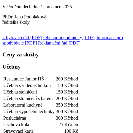
V Poděbradech dne 1. prosince 2025
PhDr. Jana Podoláková
ředitelka školy
Ubytovací řád [PDF]
Obchodní podmínky [PDF]
Informace pro
spotřebitele [PDF]
Reklamační řád [PDF]
Ceny za služby
Učebny
Restaurace Junior HŠ
200 Kč/hod
Učebna s videotechnikou
150 Kč/hod
Učebna stolničení
150 Kč/hod
Učebna stolničení s barem
200 Kč/hod
Laboratorní kuchyně
350 Kč/hod
Učebna výpočetní techniky
300 Kč/hod
Posluchárna
300 Kč/hod
Úschova kola
25 Kč/den
Stravovací karta
100 Kč