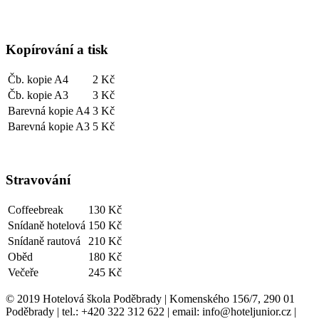
Kopírování a tisk
Čb. kopie A4
2 Kč
Čb. kopie A3
3 Kč
Barevná kopie A4
3 Kč
Barevná kopie A3
5 Kč
Stravování
Coffeebreak
130 Kč
Snídaně hotelová
150 Kč
Snídaně rautová
210 Kč
Oběd
180 Kč
Večeře
245 Kč
© 2019 Hotelová škola Poděbrady | Komenského 156/7, 290 01
Poděbrady | tel.: +420 322 312 622 | email: info@hoteljunior.cz |