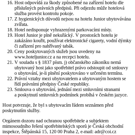
Host odpovídá za škody způsobené na zařízení hotelu dle
příslušných právních předpisů. Při odjezdu může hotelová
služba provést kontrolu pokoje.
Z hygienických důvodů nejsou na hotelu Junior ubytovávána
zvířata.
Hotel nedisponuje vyhrazenými parkovacími místy.
Hotel Junior je plně nekuřácký. V prostorách hotelu je
zakázáno kouřit, používat elektronické cigarety, vodní dýmky
či zařízení pro nahřívaný tabák.
Ceny poskytovaných služeb jsou uvedeny na
www.hoteljunior.cz a na recepci hotelu.
V souladu s § 1837 písm. j) občanského zákoníku nemá
ubytovaný host jako spotřebitel právo odstoupit od smlouvy
o ubytování, je-li plnění poskytováno v určeném termínu.
Právní vztahy mezi ubytovatelem a ubytovaným hostem se
řídí právními předpisy České republiky.
Smlouva o ubytování, jednání mezi smluvními stranami
a poskytnutí smluvních podmínek probíhá v českém jazyce.
Host potvrzuje, že byl s ubytovacím řádem seznámen před
poskytnutím služby.
Orgánem dozoru nad ochranou spotřebitele a subjektem
mimosoudního řešení spotřebitelských sporů je Česká obchodní
inspekce, Štěpánská 15, 120 00 Praha 2, e-mail: adr@coi.cz