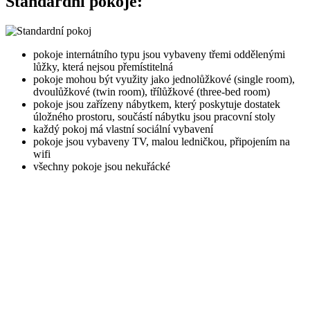
Standardní pokoje:
pokoje internátního typu jsou vybaveny třemi oddělenými
lůžky, která nejsou přemístitelná
pokoje mohou být využity jako jednolůžkové (single room),
dvoulůžkové (twin room), třílůžkové (three-bed room)
pokoje jsou zařízeny nábytkem, který poskytuje dostatek
úložného prostoru, součástí nábytku jsou pracovní stoly
každý pokoj má vlastní sociální vybavení
pokoje jsou vybaveny TV, malou ledničkou, připojením na
wifi
všechny pokoje jsou nekuřácké