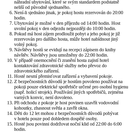
náhradní ubytování, které se svým standardem podstatně
neliší od původně sjednaného.
Není-li sjednáno jinak, je pokoj hostu rezervován do 20:00
hodin.
Ubytování je možné v den příjezdu od 14:00 hodin. Host
uvolní pokoj v den odjezdu nejpozději do 10:00 hodin.
Pokud má host zájem prodloužit pobyt a jeho pokoj je již
rezervován pro dalšího hosta, může hotel nabídnout jiný
volný pokoj.
Návštěvy hostů se evidují na recepci zápisem do knihy
návštěv. Návštěvy jsou umožněny do 22:00 hodin.
V případě onemocnění či zranění hosta zajistí hotel
kontaktování zdravotnické služby nebo převoz do
zdravotnického zařízení.
Hosté nesmí přemisťovat zařízení a vybavení pokoje.
Z bezpečnostních důvodů je hostům povoleno používat na
pokoji pouze elektrické spotřebiče určené pro osobní hygienu
(např. holicí strojek). Používání jiných spotřebičů, zejména
varných konvic, není dovoleno.
Při odchodu z pokoje je host povinen uzavřít vodovodní
kohoutky, zhasnout světla a zavřít okna.
Děti do 12 let mohou z bezpečnostních důvodů pobývat
v hotelu pouze pod dohledem dospělé osoby.
Hosté jsou povinni dodržovat noční klid od 22:00 do 6:00
hodin.