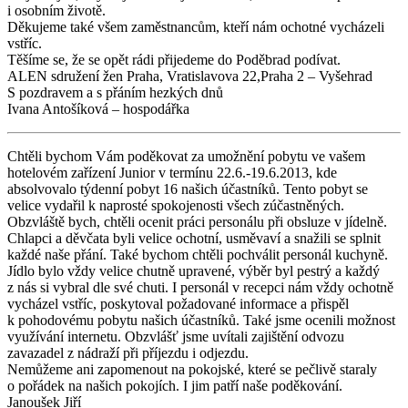
i osobním životě.
Děkujeme také všem zaměstnancům, kteří nám ochotné vycházeli
vstříc.
Těšíme se, že se opět rádi přijedeme do Poděbrad podívat.
ALEN sdružení žen Praha, Vratislavova 22,Praha 2 – Vyšehrad
S pozdravem a s přáním hezkých dnů
Ivana Antošíková – hospodářka
Chtěli bychom Vám poděkovat za umožnění pobytu ve vašem
hotelovém zařízení Junior v termínu 22.6.-19.6.2013, kde
absolvovalo týdenní pobyt 16 našich účastníků. Tento pobyt se
velice vydařil k naprosté spokojenosti všech zúčastněných.
Obzvláště bych, chtěli ocenit práci personálu při obsluze v jídelně.
Chlapci a děvčata byli velice ochotní, usměvaví a snažili se splnit
každé naše přání. Také bychom chtěli pochválit personál kuchyně.
Jídlo bylo vždy velice chutně upravené, výběr byl pestrý a každý
z nás si vybral dle své chuti. I personál v recepci nám vždy ochotně
vycházel vstříc, poskytoval požadované informace a přispěl
k pohodovému pobytu našich účastníků. Také jsme ocenili možnost
využívání internetu. Obzvlášť jsme uvítali zajištění odvozu
zavazadel z nádraží při příjezdu i odjezdu.
Nemůžeme ani zapomenout na pokojské, které se pečlivě staraly
o pořádek na našich pokojích. I jim patří naše poděkování.
Janoušek Jiří