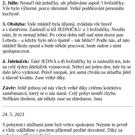
2. Jídlo:
Nestačí dát jedničky, ale přidáváme aspoň 3 hvězdičky.
Vše bylo výborné, porce ohromné. Velké poděkování personálu
kuchyně.
3. Obsluha:
Vaše mládež byla úžasná, zvládala vše hravě
a s úsměvem. Zaslouží si též JEDNIČKU a 3 hvězdičky. Neušlo
nám, že to nemají lehké, Po celou dobu měl nad nimi dozor pan
Lebeda – a kdyby bylo něco špatně – tak běda!!! Podle nás, až tato
mládež školu opustí a bude někde pracovat, bude radost s nimi
spolupracovat.
4. Jídelníček:
Také JEDNA a tři hvězdičky by si zasloužil ten, kdo
na celý týden jídelníček vypracoval. Nebyl ani jeden den, kdy by se
dalo něco vytknout. Právě naopak, jen samá chvála na skladbu jídel
a hlavně kvalitu. Zase velké díky.
Závěr:
Ještě jednou od nás všech velké díky celému kolektivu
zaměstnanců, který se o nás staral. Celý pobyt neměl chybu.
Neříkám sbohem, ale někdy zase na shledanou. Jana
24. 5. 2023
S pobytem i službami jsme byli velice spokojeni. Nejsme tu prvně
a vždy odjíždíme s pocitem příjemně prožité dovolené. Díky za