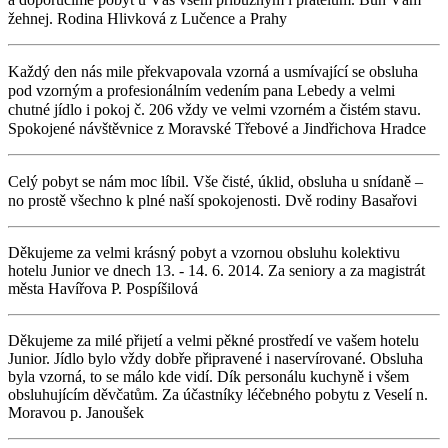
žehnej. Rodina Hlivková z Lučence a Prahy
Každý den nás mile překvapovala vzorná a usmívající se obsluha
pod vzorným a profesionálním vedením pana Lebedy a velmi
chutné jídlo i pokoj č. 206 vždy ve velmi vzorném a čistém stavu.
Spokojené návštěvnice z Moravské Třebové a Jindřichova Hradce
Celý pobyt se nám moc líbil. Vše čisté, úklid, obsluha u snídaně –
no prostě všechno k plné naší spokojenosti. Dvě rodiny Basařovi
Děkujeme za velmi krásný pobyt a vzornou obsluhu kolektivu
hotelu Junior ve dnech 13. - 14. 6. 2014. Za seniory a za magistrát
města Havířova P. Pospíšilová
Děkujeme za milé přijetí a velmi pěkné prostředí ve vašem hotelu
Junior. Jídlo bylo vždy dobře připravené i naservírované. Obsluha
byla vzorná, to se málo kde vidí. Dík personálu kuchyně i všem
obsluhujícím děvčatům. Za účastníky léčebného pobytu z Veselí n.
Moravou p. Janoušek