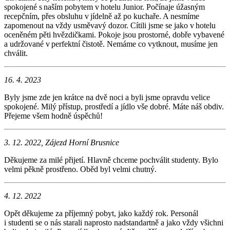
spokojené s naším pobytem v hotelu Junior. Počínaje úžasným
recepčním, přes obsluhu v jídelně až po kuchaře. A nesmíme
zapomenout na vždy usměvavý dozor. Cítili jsme se jako v hotelu
oceněném pěti hvězdičkami. Pokoje jsou prostorné, dobře vybavené
a udržované v perfektní čistotě. Nemáme co vytknout, musíme jen
chválit.
16. 4. 2023
Byly jsme zde jen krátce na dvě noci a byli jsme opravdu velice
spokojené. Milý přístup, prostředí a jídlo vše dobré. Máte náš obdiv.
Přejeme všem hodně úspěchů!
3. 12. 2022, Zájezd Horní Brusnice
Děkujeme za milé přijetí. Hlavně chceme pochválit studenty. Bylo
velmi pěkně prostřeno. Oběd byl velmi chutný.
4. 12. 2022
Opět děkujeme za příjemný pobyt, jako každý rok. Personál
i studenti se o nás starali naprosto nadstandartně a jako vždy všichni