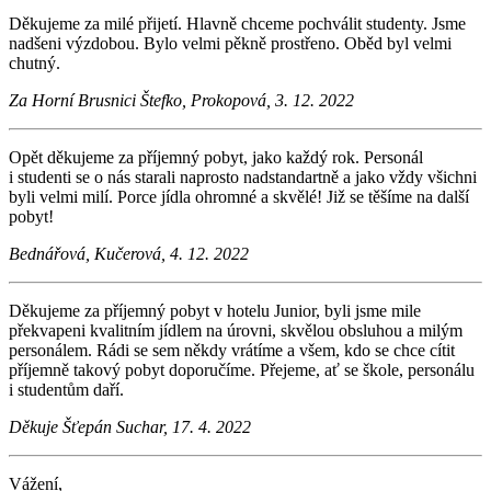
Děkujeme za milé přijetí. Hlavně chceme pochválit studenty. Jsme
nadšeni výzdobou. Bylo velmi pěkně prostřeno. Oběd byl velmi
chutný.
Za Horní Brusnici Štefko, Prokopová, 3. 12. 2022
Opět děkujeme za příjemný pobyt, jako každý rok. Personál
i studenti se o nás starali naprosto nadstandartně a jako vždy všichni
byli velmi milí. Porce jídla ohromné a skvělé! Již se těšíme na další
pobyt!
Bednářová, Kučerová, 4. 12. 2022
Děkujeme za příjemný pobyt v hotelu Junior, byli jsme mile
překvapeni kvalitním jídlem na úrovni, skvělou obsluhou a milým
personálem. Rádi se sem někdy vrátíme a všem, kdo se chce cítit
příjemně takový pobyt doporučíme. Přejeme, ať se škole, personálu
i studentům daří.
Děkuje Šťepán Suchar, 17. 4. 2022
Vážení,