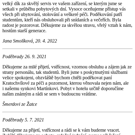
velký dík za skvělý servis ve vašem zařízení, se kterým jsme se
setkali v průběhu pobytových dní. Vysoce oceňujeme přístup vás
všech při ubytování, stolování a veškeré péči. Poděkování patří
studentům, kteří nás obsluhovali při snídaních a večeřích. Byla
radost je pozorovat. Děkujeme za skvělou stravu, vřelý vztah k nám,
hostům starší generace.
Jana Smolíková, 20. 4. 2022
Poděbrady 26. 9. 2021
Děkujeme za milé přijetí, vstřícnost, vzornou obsluhu a zájem jak ze
strany personálu, tak studentů. Byli jsme s poskytnutými službami
velice spokojeni, obzvláště bychom chtěli poděkovat paní
Kratochvílové za péči a pozornost, kterou věnovala nejen nám, ale
i našemu synkovi Martínkovi. Pobyt v hotelu určitě doporučíme
našim známým a rádi se sem v budoucnu vrátíme.
Šmerdovi ze Žatce
Poděbrady 5. 7. 2021
Děkujeme za přijetí, vstřícnost a rádi se k vám budeme vracet.