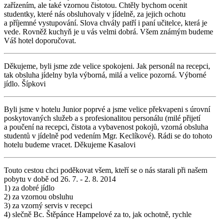
zařízením, ale také vzornou čistotou. Chtěly bychom ocenit
studentky, které nás obsluhovaly v jídelně, za jejich ochotu
a příjemné vystupování. Slova chvály patří i paní učitelce, která je
vede. Rovněž kuchyň je u vás velmi dobrá. Všem známým budeme
Váš hotel doporučovat.
Děkujeme, byli jsme zde velice spokojeni. Jak personál na recepci,
tak obsluha jídelny byla výborná, milá a velice pozorná. Výborné
jídlo. Šípkovi
Byli jsme v hotelu Junior poprvé a jsme velice překvapeni s úrovní
poskytovaných služeb a s profesionalitou personálu (milé přijetí
a poučení na recepci, čistota a vybavenost pokojů, vzorná obsluha
studentů v jídelně pod vedením Mgr. Keclíkové). Rádi se do tohoto
hotelu budeme vracet. Děkujeme Kasalovi
Touto cestou chci poděkovat všem, kteří se o nás starali při našem
pobytu v době od 26. 7. - 2. 8. 2014
1) za dobré jídlo
2) za vzornou obsluhu
3) za vzorný servis v recepci
4) slečně Bc. Štěpánce Hampelové za to, jak ochotně, rychle