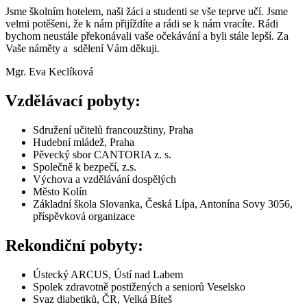
Jsme školním hotelem, naši žáci a studenti se vše teprve učí. Jsme
velmi potěšeni, že k nám přijíždíte a rádi se k nám vracíte. Rádi
bychom neustále překonávali vaše očekávání a byli stále lepší. Za
Vaše náměty a sdělení Vám děkuji.
Mgr. Eva Keclíková
Vzdělávací pobyty:
Sdružení učitelů francouzštiny, Praha
Hudební mládež, Praha
Pěvecký sbor CANTORIA z. s.
Společně k bezpečí, z.s.
Výchova a vzdělávání dospělých
Město Kolín
Základní škola Slovanka, Česká Lípa, Antonína Sovy 3056,
příspěvková organizace
Rekondiční pobyty:
Ústecký ARCUS, Ústí nad Labem
Spolek zdravotně postižených a seniorů Veselsko
Svaz diabetiků, ČR, Velká Bíteš