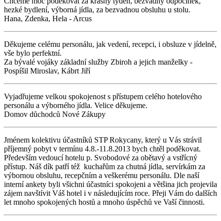
Chceme moc poděkovat za krásný týden, bezvadný odpočinek,
hezké bydlení, výborná jídla, za bezvadnou obsluhu u stolu.
Hana, Zdenka, Hela - Arcus
Děkujeme celému personálu, jak vedení, recepci, i obsluze v jídelně,
vše bylo perfektní.
Za bývalé vojáky základní služby Zbiroh a jejich manželky -
Pospíšil Miroslav, Kábrt Jiří
Vyjadřujeme velkou spokojenost s přístupem celého hotelového
personálu a výborného jídla. Velice děkujeme.
Domov důchodců Nové Zákupy
Jménem kolektivu účastníků STP Rokycany, který u Vás strávil
příjemný pobyt v termínu 4.8.-11.8.2013 bych chtěl poděkovat.
Především vedoucí hotelu p. Svobodové za obětavý a vstřícný
přístup. Náš dík patří též kuchařům za chutná jídla, servírkám za
výbornou obsluhu, recepčním a veškerému personálu. Dle naší
interní ankety byli všichni účastníci spokojeni a většina jich projevila
zájem navštívit Váš hotel i v následujícím roce. Přeji Vám do dalších
let mnoho spokojených hostů a mnoho úspěchů ve Vaší činnosti.