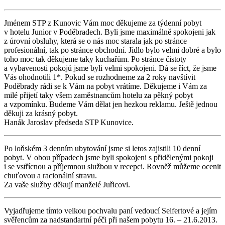
Jménem STP z Kunovic Vám moc děkujeme za týdenní pobyt
v hotelu Junior v Poděbradech. Byli jsme maximálně spokojeni jak
z úrovní obsluhy, která se o nás moc starala jak po stránce
profesionální, tak po stránce obchodní. Jídlo bylo velmi dobré a bylo
toho moc tak děkujeme taky kuchařům. Po stránce čistoty
a vybavenosti pokojů jsme byli velmi spokojeni. Dá se říct, že jsme
Vás ohodnotili 1*. Pokud se rozhodneme za 2 roky navštívit
Poděbrady rádi se k Vám na pobyt vrátíme. Děkujeme i Vám za
milé přijetí taky všem zaměstnancům hotelu za pěkný pobyt
a vzpomínku. Budeme Vám dělat jen hezkou reklamu. Ještě jednou
děkuji za krásný pobyt.
Hanák Jaroslav předseda STP Kunovice.
Po loňském 3 denním ubytování jsme si letos zajistili 10 denní
pobyt. V obou případech jsme byli spokojeni s přidělenými pokoji
i se vstřícnou a příjemnou službou v recepci. Rovněž můžeme ocenit
chuťovou a racionální stravu.
Za vaše služby děkují manželé Juřicovi.
Vyjadřujeme tímto velkou pochvalu paní vedoucí Seifertové a jejím
svěřencům za nadstandartní péči při našem pobytu 16. – 21.6.2013.