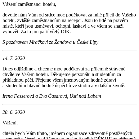
Vážení zaměstnanci hotelu,
dovolte nám Vám od srdce moc poděkovat za milé přijetí do Vašeho
hotelu, zvláště zaměstnancům na recepci. Jsou to lidé na pravém
místě, kteří jsou usměvaví, ochotní, laskaví a ve všem se snaží
vyhovět. Za to jim patří vřelý DÍK.
S pozdravem Mračkovi ze Žandova u České Lípy
14. 7. 2020
Dnes odjíždíme a chceme moc poděkovat za příjemně strávené
chvíle ve Vašem hotelu. Děkujeme personálu a studentům za
příkladnou péči. Přejeme všem jmenovaným hodně zdraví
a studentům hlavně hodně úspěchů ve studiu a v dalším životě.
Irena Fasserová a Eva Časarová, Ústí nad Labem
28. 6. 2020
Vážení,
chtěla bych Vám tímto, jménem organizace zdravotně postižených
a seniorů z Veselí nad Moravou vyslovit velké DĚKUJI za příjemné