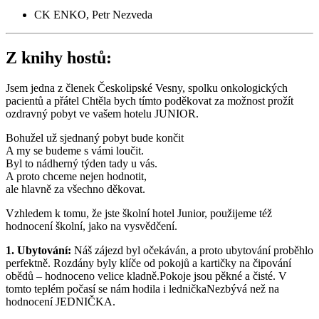
CK ENKO, Petr Nezveda
Z knihy hostů:
Jsem jedna z členek Českolipské Vesny, spolku onkologických
pacientů a přátel Chtěla bych tímto poděkovat za možnost prožít
ozdravný pobyt ve vašem hotelu JUNIOR.
Bohužel už sjednaný pobyt bude končit
A my se budeme s vámi loučit.
Byl to nádherný týden tady u vás.
A proto chceme nejen hodnotit,
ale hlavně za všechno děkovat.
Vzhledem k tomu, že jste školní hotel Junior, použijeme též
hodnocení školní, jako na vysvědčení.
1. Ubytování:
Náš zájezd byl očekáván, a proto ubytování proběhlo
perfektně. Rozdány byly klíče od pokojů a kartičky na čipování
obědů – hodnoceno velice kladně.Pokoje jsou pěkné a čisté. V
tomto teplém počasí se nám hodila i ledničkaNezbývá než na
hodnocení JEDNIČKA.