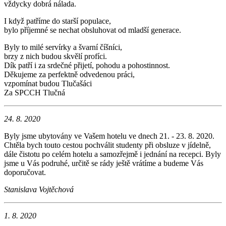
vždycky dobrá nálada.
I když patříme do starší populace,
bylo příjemné se nechat obsluhovat od mladší generace.
Byly to milé servírky a švarní číšníci,
brzy z nich budou skvělí profíci.
Dík patří i za srdečné přijetí, pohodu a pohostinnost.
Děkujeme za perfektně odvedenou práci,
vzpomínat budou Tlučašáci
Za SPCCH Tlučná
24. 8. 2020
Byly jsme ubytovány ve Vašem hotelu ve dnech 21. - 23. 8. 2020.
Chtěla bych touto cestou pochválit studenty při obsluze v jídelně,
dále čistotu po celém hotelu a samozřejmě i jednání na recepci. Byly
jsme u Vás podruhé, určitě se rády ještě vrátíme a budeme Vás
doporučovat.
Stanislava Vojtěchová
1. 8. 2020