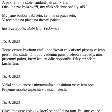
A pak ráno na stole, snídaně jak pro krále.
Obsluha zas byla svěží, my však všechno snědly stěží.
My jsme soubor babí léto, ceníme si práce této.
V recepci i na place na úrovni paláce.
hosté ze Spolku Babí léto, Vědomice
15. 4. 2023
Touto cestou bychom chtěli poděkovat za vstřícný přístup vašeho
personálu, studentům pod vedením pana profesora Lebedy, moc
příjemný pobyt, který lze jen dále doporučit. Díky též všem
kuchařům.
16. 4. 2023
Velká spokojenost s ubytováním a obsluhou ve vašem hotelu.
Přejeme mnoho úspěchů v dalších letech.
16. 4. 2023
Chválíme celý kolektiv, který se podílel na tom, že jsme velice