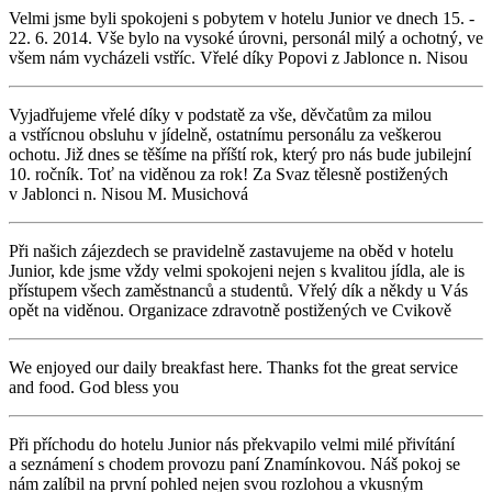
Velmi jsme byli spokojeni s pobytem v hotelu Junior ve dnech 15. -
22. 6. 2014. Vše bylo na vysoké úrovni, personál milý a ochotný, ve
všem nám vycházeli vstříc. Vřelé díky Popovi z Jablonce n. Nisou
Vyjadřujeme vřelé díky v podstatě za vše, děvčatům za milou
a vstřícnou obsluhu v jídelně, ostatnímu personálu za veškerou
ochotu. Již dnes se těšíme na příští rok, který pro nás bude jubilejní
10. ročník. Toť na viděnou za rok! Za Svaz tělesně postižených
v Jablonci n. Nisou M. Musichová
Při našich zájezdech se pravidelně zastavujeme na oběd v hotelu
Junior, kde jsme vždy velmi spokojeni nejen s kvalitou jídla, ale is
přístupem všech zaměstnanců a studentů. Vřelý dík a někdy u Vás
opět na viděnou. Organizace zdravotně postižených ve Cvikově
We enjoyed our daily breakfast here. Thanks fot the great service
and food. God bless you
Při příchodu do hotelu Junior nás překvapilo velmi milé přivítání
a seznámení s chodem provozu paní Znamínkovou. Náš pokoj se
nám zalíbil na první pohled nejen svou rozlohou a vkusným