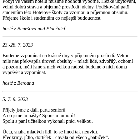
Pobyt ve vašem hotelu musíme hodnotit výborně. Hezké ubytování,
velmi dobrá strava a příjemné prostředí jídelny. Poděkování patří
studentům této Hotelové školy za vzornou a příjemnou obsluhu.
Přejeme škole i studentům co nejlepší budoucnost.
hosté z Benešova nad Ploučnicí
23.-28. 7. 2023
Budeme vzpomínat na krásné dny v příjemném prostředí. Velmi
mile nás překvapila úroveň obsluhy – mladí lidé, zdvořilý, ochotní
a pozorní, měli jsme z nich velkou radost, budeme o nich doma
vyprávět a vzpomínat.
hosté z Berouna
5.-7. 9. 2023
Přijely jsme z dáli, parta seniorů.
A co jsme tu našly? Spoustu juniorů!
Spolu s paní učitelkou vykonali práci velikou.
Úcta, snaha mladých lidí, to se hned tak neuvidí.
Předkrmy, jídlo, dortíček - chvála od všech „babiček“.