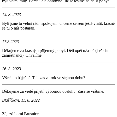
byli velmi milý. Porce jídla ohromné. Již se těšíme na další pobyt.
15. 3. 2023
Byli jsme tu velmi rádi, spokojeni, chceme se sem ještě vrátit, krásně
se tu o nás postarali.
17.3.2023
Děkujeme za krásný a příjemný pobyt. Děti opět úžasné (i všichni
zaměstnanci). Chválíme.
26. 3. 2023
Všechno báječné. Tak zas za rok ve stejnou dobu?
Děkujeme za vřelé přijetí, výbornou obsluhu. Zase se vrátíme.
Blažíčkovi, 11. 8. 2022
Zájezd horní Brusnice