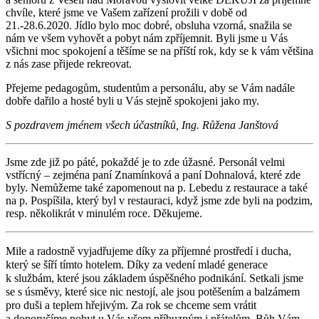
chvíle, které jsme ve Vašem zařízení prožili v době od
21.-28.6.2020. Jídlo bylo moc dobré, obsluha vzorná, snažila se
nám ve všem vyhovět a pobyt nám zpříjemnit. Byli jsme u Vás
všichni moc spokojení a těšíme se na příští rok, kdy se k vám většina
z nás zase přijede rekreovat.
Přejeme pedagogům, studentům a personálu, aby se Vám nadále
dobře dařilo a hosté byli u Vás stejně spokojeni jako my.
S pozdravem jménem všech účastníků, Ing. Růžena Janštová
Jsme zde již po páté, pokaždé je to zde úžasné. Personál velmi
vstřícný – zejména paní Znamínková a paní Dohnalová, které zde
byly. Nemůžeme také zapomenout na p. Lebedu z restaurace a také
na p. Pospíšila, který byl v restauraci, když jsme zde byli na podzim,
resp. několikrát v minulém roce. Děkujeme.
Mile a radostně vyjadřujeme díky za příjemné prostředí i ducha,
který se šíří tímto hotelem. Díky za vedení mladé generace
k službám, které jsou základem úspěšného podnikání. Setkali jsme
se s úsměvy, které sice nic nestojí, ale jsou potěšením a balzámem
pro duši a teplem hřejivým. Za rok se chceme sem vrátit
a doporučíme pobyt u Vás všem příbuzným i přátelům. Bůh Vám