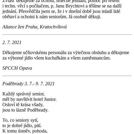
Zvlášť děkujeme za ochotu, srdečné jednání, pomoc při řešení
i techn. věcí s počítačem, p. Janu Brychtovi a těšíme se na další
jednání. Přesvědčila jsem se, že i v dnešní době jsou mladí lidé
obětaví a ochotni k nám seniorům. Já osobně děkuji.
Aliance žen Praha, Kratochvílová
2. 7. 2021
Děkujeme učňovskému personálu za výtečnou obsluhu a děkujeme
za výborné jídlo všem kuchařkám a všem zaměstnancům.
SPCCH Opava
Poděbrady 3. 7.- 9. 7. 2021
Každý správný senior,
měl by navštívit hotel Junior.
Osloví tě krása všady,
jsou to lázně Poděbrady.
To, co seniory sytí,
to je dobré jídlo, pití.
K tomu úsměv, pohoda,