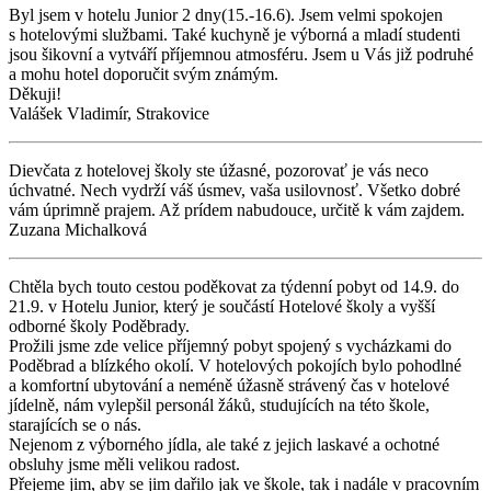
Byl jsem v hotelu Junior 2 dny(15.-16.6). Jsem velmi spokojen
s hotelovými službami. Také kuchyně je výborná a mladí studenti
jsou šikovní a vytváří příjemnou atmosféru. Jsem u Vás již podruhé
a mohu hotel doporučit svým známým.
Děkuji!
Valášek Vladimír, Strakovice
Dievčata z hotelovej školy ste úžasné, pozorovať je vás neco
úchvatné. Nech vydrží váš úsmev, vaša usilovnosť. Všetko dobré
vám úprimně prajem. Až prídem nabudouce, určitě k vám zajdem.
Zuzana Michalková
Chtěla bych touto cestou poděkovat za týdenní pobyt od 14.9. do
21.9. v Hotelu Junior, který je součástí Hotelové školy a vyšší
odborné školy Poděbrady.
Prožili jsme zde velice příjemný pobyt spojený s vycházkami do
Poděbrad a blízkého okolí. V hotelových pokojích bylo pohodlné
a komfortní ubytování a neméně úžasně strávený čas v hotelové
jídelně, nám vylepšil personál žáků, studujících na této škole,
starajících se o nás.
Nejenom z výborného jídla, ale také z jejich laskavé a ochotné
obsluhy jsme měli velikou radost.
Přejeme jim, aby se jim dařilo jak ve škole, tak i nadále v pracovním