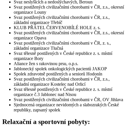
Svaz neslyšících a nedoslýchavých, Beroun
Svaz postižených civilizačními chorobami v ČR, z.s., okresní
organizace Louny
Svaz postižených civilizačními chorobami v ČR, z.s.,
základní organizace Třebíč
KLUB PŘÁTEL ČERVENOBÍLÉ HOLE z. s.
Svaz postižených civilizačními chorobami v ČR, z.s., okresní
organizace Opava
Svaz postižených civilizačními chorobami v ČR, z. s.,
základní organizace Tlučná
Svaz tělesně postižených v České republice z. s. místní
organizace Bory
Aliance žen s rakovinou prsu, o.p.s.
Jablonecký spolek onkologických pacientů JAKOP
Spolek zdravotně postižených a seniorů Hodonín
Svaz postižených civilizačními chorobami v ČR, z.s.,
základní organizace Kostelec nad Orlicí
Svaz tělesně postižených v České republice z. s. místní
organizace č.3 Jablonec nad Nisou
Svaz postižených civilizačními chorobami v ČR, OV Jihlava
Sjednocená organizace nevidomých a slabozrakých České
republiky, zapsaný spolek
Relaxační a sportovní pobyty: