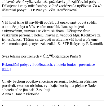
a hlavně věcně vyřizovala naše požadavky při zajišťování pobytu.
Děkujeme i za ty milé úsměvy, vlídné zacházení a trpělivost. Za 49
účastníků pobytu STP Prahy 9 Věra Houžvičková
Váš hotel jsme již navštívili potřetí. Již opakovaný pobyt svědčí
o tom, že pobyt u Vás se nám moc líbí. Jsme spokojeni
s ubytováním, stravou i se všemi službami. Děkujeme tímto
veškerému personálu hotelu, hlavně p. vedoucí Mgr. Keclíkové za
její vstřícnost. Těšíme se, že opět navštívíme váš hotel a přejeme
vám mnoho spokojených zákazníků. Za STP Rokycany P. Kantořík
Svaz tělesně postižených v ČR, organizace Praha 9
Rekondiční pobyt v Poděbradech, v hotelu Junior - prezentace
[PPS]
Chtěly bychom poděkovat celému personálu hotelu za příjemné
prostředí, vzornou obsluhu, vynikající kuchyni a přejeme škole
a hotelu ať se jim daří. Zasluhují 1
Alena a Hana z Přelouče.