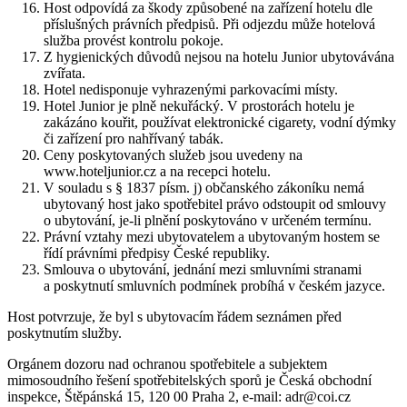
Host odpovídá za škody způsobené na zařízení hotelu dle
příslušných právních předpisů. Při odjezdu může hotelová
služba provést kontrolu pokoje.
Z hygienických důvodů nejsou na hotelu Junior ubytovávána
zvířata.
Hotel nedisponuje vyhrazenými parkovacími místy.
Hotel Junior je plně nekuřácký. V prostorách hotelu je
zakázáno kouřit, používat elektronické cigarety, vodní dýmky
či zařízení pro nahřívaný tabák.
Ceny poskytovaných služeb jsou uvedeny na
www.hoteljunior.cz a na recepci hotelu.
V souladu s § 1837 písm. j) občanského zákoníku nemá
ubytovaný host jako spotřebitel právo odstoupit od smlouvy
o ubytování, je-li plnění poskytováno v určeném termínu.
Právní vztahy mezi ubytovatelem a ubytovaným hostem se
řídí právními předpisy České republiky.
Smlouva o ubytování, jednání mezi smluvními stranami
a poskytnutí smluvních podmínek probíhá v českém jazyce.
Host potvrzuje, že byl s ubytovacím řádem seznámen před
poskytnutím služby.
Orgánem dozoru nad ochranou spotřebitele a subjektem
mimosoudního řešení spotřebitelských sporů je Česká obchodní
inspekce, Štěpánská 15, 120 00 Praha 2, e-mail: adr@coi.cz