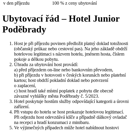
v den příjezdu
100 % z ceny ubytování
Ubytovací řád – Hotel Junior
Poděbrady
Host je při příjezdu povinen předložit platný doklad totožnosti
(občanský průkaz nebo cestovní pas). Na jeho základě obdrží
hotelovou legitimaci s názvem hotelu, jménem hosta, číslem
pokoje a délkou pobytu.
Úhradu za ubytování host provádí:
a) před příjezdem on-line nebo bankovním převodem,
b) při příjezdu v hotovosti v českých korunách nebo platební
kartou; host obdrží pokladní doklad nebo potvrzení
o zaplacení,
c) host hradí také místní poplatek z pobytu dle obecně
závazné vyhlášky města Poděbrady č. 5/2023.
Hotel poskytuje hostům služby odpovídající kategorii a úrovni
zařízení.
Při vstupu do hotelu se host prokazuje hotelovou legitimací.
Při odjezdu host odevzdává klíče a případně dálkový ovladač
na recepci a hradí konzumaci z minibaru.
Ve výjimečných případech může hotel nabídnout hostovi