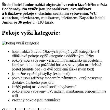
Školní hotel Junior nabízí ubytování v centru lázeňského města
Poděbrady. Na výběr jsou jednolůžkové, dvoulůžkové
a třílůžkové pokoje s vlastním sociálním vybavením, WC
a sprchou, televizorem, minibarem, telefonem. Kapacita hotelu
Junior je 36 pokojů - 103 lůžek.
Pokoje vyšší kategorie:
hotel nabízí 6 dvoulůžkových pokojů vyšší kategorie a 4
třílůžkové pokoje vyšší kategorie s oddělenými lůžky
pokoje jsou vybaveny variabilními manželskými postelemi,
které se mohou na požádání hosta sestavit jako manželská
postel (double bed), či dvě oddělená lůžka (twin bed)
je možné využití přistýlky (extra bed)
pokoje jsou zařízeny moderním nábytkem, který poskytuje
dostatek úložného prostoru
každý pokoj má vlastní sociální vybavení
pokoje jsou vybaveny TV, rádiem, minibarem, připojením na
wifi
všechny pokoje jsou nekuřácké