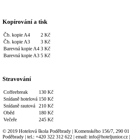
Kopírování a tisk
Čb. kopie A4
2 Kč
Čb. kopie A3
3 Kč
Barevná kopie A4
3 Kč
Barevná kopie A3
5 Kč
Stravování
Coffeebreak
130 Kč
Snídaně hotelová
150 Kč
Snídaně rautová
210 Kč
Oběd
180 Kč
Večeře
245 Kč
© 2019 Hotelová škola Poděbrady | Komenského 156/7, 290 01
Poděbrady | tel.: +420 322 312 622 | email: info@hoteljunior.cz |