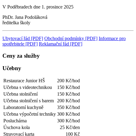
V Poděbradech dne 1. prosince 2025
PhDr. Jana Podoláková
ředitelka školy
Ubytovací řád [PDF]
Obchodní podmínky [PDF]
Informace pro
spotřebitele [PDF]
Reklamační řád [PDF]
Ceny za služby
Učebny
Restaurace Junior HŠ
200 Kč/hod
Učebna s videotechnikou
150 Kč/hod
Učebna stolničení
150 Kč/hod
Učebna stolničení s barem
200 Kč/hod
Laboratorní kuchyně
350 Kč/hod
Učebna výpočetní techniky
300 Kč/hod
Posluchárna
300 Kč/hod
Úschova kola
25 Kč/den
Stravovací karta
100 Kč