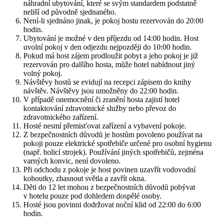
náhradní ubytování, které se svým standardem podstatně
neliší od původně sjednaného.
Není-li sjednáno jinak, je pokoj hostu rezervován do 20:00
hodin.
Ubytování je možné v den příjezdu od 14:00 hodin. Host
uvolní pokoj v den odjezdu nejpozději do 10:00 hodin.
Pokud má host zájem prodloužit pobyt a jeho pokoj je již
rezervován pro dalšího hosta, může hotel nabídnout jiný
volný pokoj.
Návštěvy hostů se evidují na recepci zápisem do knihy
návštěv. Návštěvy jsou umožněny do 22:00 hodin.
V případě onemocnění či zranění hosta zajistí hotel
kontaktování zdravotnické služby nebo převoz do
zdravotnického zařízení.
Hosté nesmí přemisťovat zařízení a vybavení pokoje.
Z bezpečnostních důvodů je hostům povoleno používat na
pokoji pouze elektrické spotřebiče určené pro osobní hygienu
(např. holicí strojek). Používání jiných spotřebičů, zejména
varných konvic, není dovoleno.
Při odchodu z pokoje je host povinen uzavřít vodovodní
kohoutky, zhasnout světla a zavřít okna.
Děti do 12 let mohou z bezpečnostních důvodů pobývat
v hotelu pouze pod dohledem dospělé osoby.
Hosté jsou povinni dodržovat noční klid od 22:00 do 6:00
hodin.