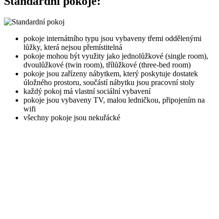
Standardní pokoje:
pokoje internátního typu jsou vybaveny třemi oddělenými
lůžky, která nejsou přemístitelná
pokoje mohou být využity jako jednolůžkové (single room),
dvoulůžkové (twin room), třílůžkové (three-bed room)
pokoje jsou zařízeny nábytkem, který poskytuje dostatek
úložného prostoru, součástí nábytku jsou pracovní stoly
každý pokoj má vlastní sociální vybavení
pokoje jsou vybaveny TV, malou ledničkou, připojením na
wifi
všechny pokoje jsou nekuřácké